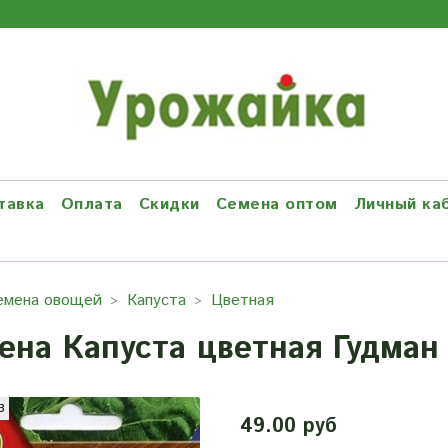
тавка
Оплата
Скидки
Семена оптом
Личный ка
емена овощей
Капуста
Цветная
ена Капуста цветная Гудман
з
49.00 руб