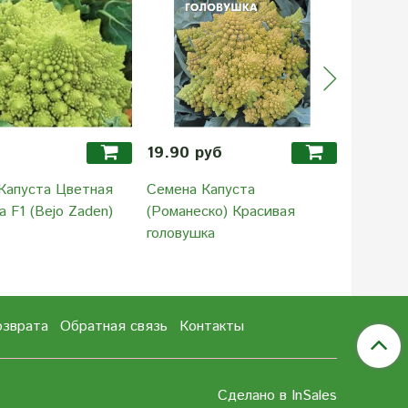
19.90 руб
49.90 
Капуста Цветная
Семена Капуста
Семена 
 F1 (Bejo Zaden)
(Романеско) Красивая
Витаверд
головушка
10 сем
озврата
Обратная связь
Контакты
Сделано в InSales