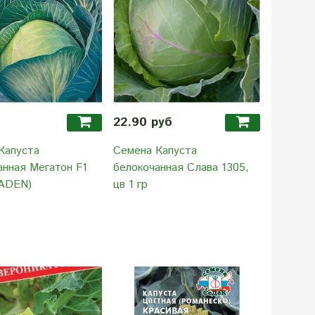
22.90 руб
19.90 
Капуста
Семена Капуста
Семена 
анная Мегатон F1
белокочанная Слава 1305,
белокоч
ADEN)
цв 1 гр
455, ср
гр