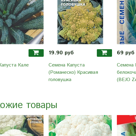
19.90 руб
69 руб
Капуста Кале
Семена Капуста
Семена 
(Романеско) Красивая
белокоч
головушка
(BEJO Z
ожие товары