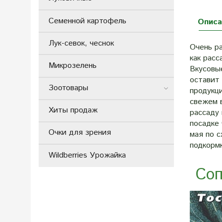
Семенной картофель
Описа
Лук-севок, чеснок
Очень р
как расс
Микрозелень
Вкусовы
оставит 
Зоотовары
продукц
свежем в
Хиты продаж
рассаду 
посадке 
Очки для зрения
мая по с
подкорм
Wildberries Урожайка
Соп