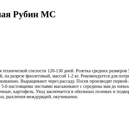
ная Рубин МС
 технической спелости 120-130 дней. Розетка средних размеров
 на разрезе фиолетовый, массой 1-2 кг. Рекомендуется для потр
ескиванию. Выращивают через рассаду. Посев производят первой
у с 5-6 настоящими листьями высаживают с середины мая до нача
нные, картофель. Уход заключается в обильных поливах и подк
ана, рыхления междурядий, окучивании.