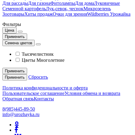
Для рассады
Для газона
Фитолампы
Для дома
Луковичные
Семенной картофель
Лук-севок, чеснок
Микрозелень
Зоотовары
Хиты продаж
Очки для зрения
Wildberries Урожайка
Фильтры
Цена
Применить
Семена цветов
Тысячелистник
Цветы Многолетние
Применить
Сбросить
Применить
Политика конфиденциальности и оферта
Пользовательское соглашение
Условия обмена и возврата
Обратная связь
Контакты
8(985)445-89-50
info@urozhayka.ru