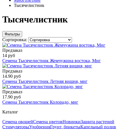
Многолетние
Тысячелистник
Тысячелистник
Фильтры
Сортировка:
Предзаказ
14 руб
Семена Тысячелистник Жемчужина востока, Мнг
Предзаказ
14.90 руб
Семена Тысячелистник Летняя вишня, мнг
Предзаказ
17.90 руб
Семена Тысячелистник Колорадо, мнг
Каталог
Семена овощей
Семена цветов
Новинки
Защита растений
Стимуляторы
Удобрения
Грунт, брикеты
Капельный полив