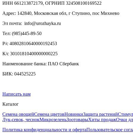
ИНН 661213872179, ОГРНИП 324508100169522
Адрес: 142840, Московская обл, г Ступино, пос Михнево
Эл почта:
info@urozhayka.ru
Тел: (985)445-89-50
Р/с 40802810640000192453
К/с 30101810400000000225
Наименование банка: ПАО Сбербанк
БИК: 044525225
Написать нам
Каталог
Семена овощей
Семена цветов
Новинки
Защита растений
Стимул
Лук-севок, чеснок
Микрозелень
Зоотовары
Хиты продаж
Очки дл
Политика конфиденциальности и оферта
Пользовательское сог