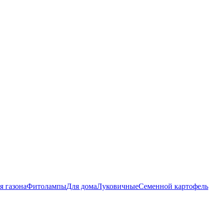
я газона
Фитолампы
Для дома
Луковичные
Семенной картофель