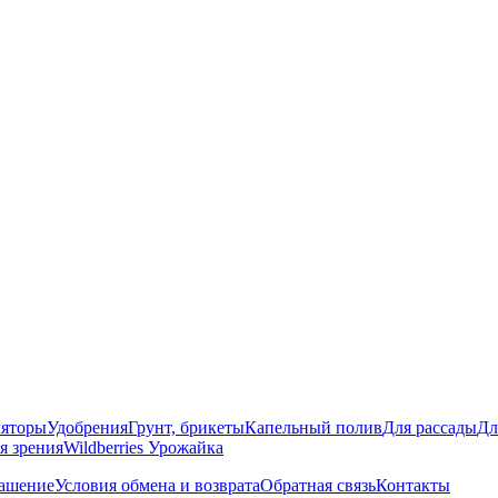
яторы
Удобрения
Грунт, брикеты
Капельный полив
Для рассады
Дл
я зрения
Wildberries Урожайка
лашение
Условия обмена и возврата
Обратная связь
Контакты