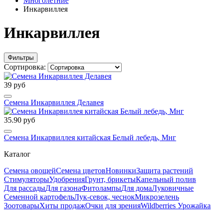
Многолетние
Инкарвиллея
Инкарвиллея
Фильтры
Сортировка:
39 руб
Семена Инкарвиллея Делавея
35.90 руб
Семена Инкарвиллея китайская Белый лебедь, Мнг
Каталог
Семена овощей
Семена цветов
Новинки
Защита растений
Стимуляторы
Удобрения
Грунт, брикеты
Капельный полив
Для рассады
Для газона
Фитолампы
Для дома
Луковичные
Семенной картофель
Лук-севок, чеснок
Микрозелень
Зоотовары
Хиты продаж
Очки для зрения
Wildberries Урожайка