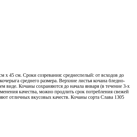
см х 45 см. Сроки созревания: среднеспелый: от всходов до
 кочерыга среднего размера. Верхние листья кочана бледно-
м виде. Кочаны сохраняются до начала января (в течение 3-х
изменения качества, можно продлить срок потребления свежей
еряют отличных вкусовых качеств. Кочаны сорта Слава 1305