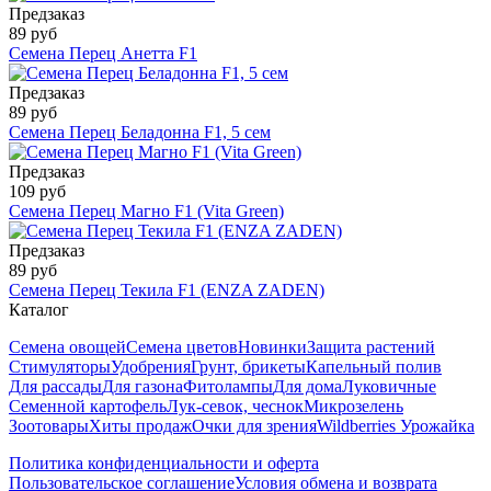
Предзаказ
89 руб
Семена Перец Анетта F1
Предзаказ
89 руб
Семена Перец Беладонна F1, 5 сем
Предзаказ
109 руб
Семена Перец Магно F1 (Vita Green)
Предзаказ
89 руб
Семена Перец Текила F1 (ENZA ZADEN)
Каталог
Семена овощей
Семена цветов
Новинки
Защита растений
Стимуляторы
Удобрения
Грунт, брикеты
Капельный полив
Для рассады
Для газона
Фитолампы
Для дома
Луковичные
Семенной картофель
Лук-севок, чеснок
Микрозелень
Зоотовары
Хиты продаж
Очки для зрения
Wildberries Урожайка
Политика конфиденциальности и оферта
Пользовательское соглашение
Условия обмена и возврата