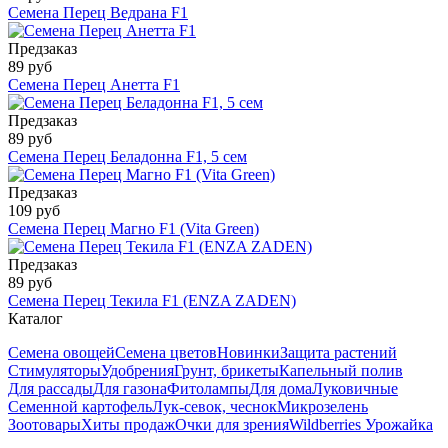
Семена Перец Ведрана F1
Предзаказ
89 руб
Семена Перец Анетта F1
Предзаказ
89 руб
Семена Перец Беладонна F1, 5 сем
Предзаказ
109 руб
Семена Перец Магно F1 (Vita Green)
Предзаказ
89 руб
Семена Перец Текила F1 (ENZA ZADEN)
Каталог
Семена овощей
Семена цветов
Новинки
Защита растений
Стимуляторы
Удобрения
Грунт, брикеты
Капельный полив
Для рассады
Для газона
Фитолампы
Для дома
Луковичные
Семенной картофель
Лук-севок, чеснок
Микрозелень
Зоотовары
Хиты продаж
Очки для зрения
Wildberries Урожайка