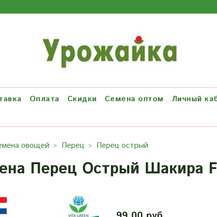
тавка
Оплата
Скидки
Семена оптом
Личный ка
емена овощей
Перец
Перец острый
ена Перец Острый Шакира F
99.00 руб