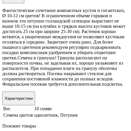
Фантастическое сочетание компактных кустов и гигантских,
Ø 10-12 см цветов! В ограниченном объеме горшков и
вазонов эти петунии голландской селекции вырастают не
выше 10-15 см (на клумбах и грядках высота кустиков может
достигать 25 см при ширине 25-30 см). Растения хорошо
ветвятся, а укороченные междоузлия не позволяют кустикам
оголяться в середине. Зацветают очень рано. Для более
пышного цветения рекомендуем регулярно подкармливать
посадки комплексным удобрением и убирать отцветшие
цветки.Семена в гранулах! Гранулы располагают на
поверхности почвы, не заделывая их, хорошо увлажняют из
распылителя. При попадании влаги на гранулу оболочка
должна раствориться. Посевы накрывают стеклом для
сохранения постоянной влажности до полных всходов.
Февральским посевам требуется дополнительная подсветка.
Характеристики
Вес
10 семян
Семена цветов
однолетник, Петуния
Похожие товары