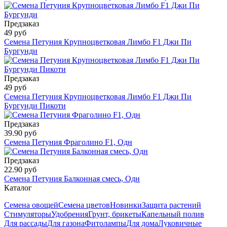
Предзаказ
49 руб
Семена Петуния Крупноцветковая Лимбо F1 Джи Пи
Бургунди
Предзаказ
49 руб
Семена Петуния Крупноцветковая Лимбо F1 Джи Пи
Бургунди Пикоти
Предзаказ
39.90 руб
Семена Петуния Фраголино F1, Одн
Предзаказ
22.90 руб
Семена Петуния Балконная смесь, Одн
Каталог
Семена овощей
Семена цветов
Новинки
Защита растений
Стимуляторы
Удобрения
Грунт, брикеты
Капельный полив
Для рассады
Для газона
Фитолампы
Для дома
Луковичные