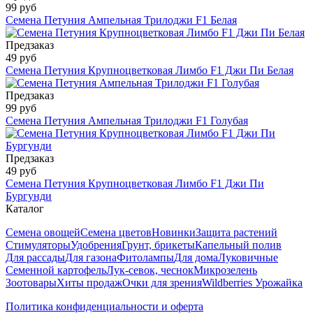
99 руб
Семена Петуния Ампельная Трилоджи F1 Белая
Предзаказ
49 руб
Семена Петуния Крупноцветковая Лимбо F1 Джи Пи Белая
Предзаказ
99 руб
Семена Петуния Ампельная Трилоджи F1 Голубая
Предзаказ
49 руб
Семена Петуния Крупноцветковая Лимбо F1 Джи Пи
Бургунди
Каталог
Семена овощей
Семена цветов
Новинки
Защита растений
Стимуляторы
Удобрения
Грунт, брикеты
Капельный полив
Для рассады
Для газона
Фитолампы
Для дома
Луковичные
Семенной картофель
Лук-севок, чеснок
Микрозелень
Зоотовары
Хиты продаж
Очки для зрения
Wildberries Урожайка
Политика конфиденциальности и оферта