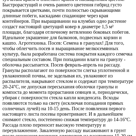
Быстрорастущий и очень раннего цветения гибрид густо
покрывается цветками, почти полностью скрывающими
длинные побеги, каскадами спадающие через края
контейнеров. При выращивании на клумбах одно растение
создаст настоящий цветущий ковер в диаметре 1,5 м²
площади, благодаря отличному ветвлению боковых побегов.
Идеальное украшение для балконов, подвесных корзин и
кашпо. Агротехника. Посев: Семена в гранулах! Для того,
чтобы облегчить посев и выращивание мелкосемянных
культур, была разработана система покрытия каждого семечка
специальным составом. При попадании влаги на гранулу -
оболочка рассыпается. Посев февраль-апрель на рассаду.
Гранулы располагают по поверхности слегка уплотненной и
увлажненной почвы, не заделывая их, увлажняют из
распылителя, накрывают стеклом и содержат при температуре
20-24°С, не допуская пересыхания оболочки гранулы и
компоста до момента прорастания сеянцев и, периодически,
убирая с поверхности стекла капли конденсата. Всходы
появляются только на свету (исключая попадания прямых
солнечных лучей) на 10-15 день. После появления первого
настоящего листа посевы проветривают. И в дальнейшем
снимают стекло, постепенно снижая температуру до 14-16°С.
Рассада плохо переносит высокую температуру и
переувлажнение. Закаленную рассаду высаживают в грунт
после окончания весенних заморозков на расстоянии 15-20 см.