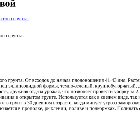
вой
ого грунта.
о грунта. От всходов до начала плодоношения 41-43 дня. Растен
еленец эллипсовидной формы, темно-зеленый, крупнобугорчатый, д
сть, дружная отдача урожая, что позволяет провести уборку за 2
вания в открытом грунте. Используется как в свежем виде, так
ют в грунт в 30 дневном возрасте, когда минует угроза заморозк
ючается в прополке, рыхлении, поливе и подкормках. Поливать с