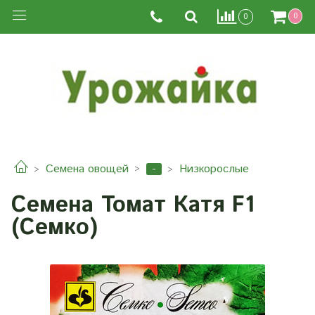
0
0
-
Семена овощей
Низкорослые
Семена Томат Катя F1
(Семко)