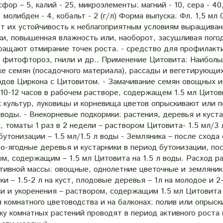
сфор – 5, калий - 25, микроэлементы: магний - 10, сера - 40,
, молибден - 4, кобальт - 2 (г/л) Форма выпуска: Фл. 1,5 м
т их устойчивость к неблагоприятным условиям выращиван
и, повышенная влажность или, наоборот, засушливая погод
ращают отмирание точек роста. - средство для профилактик
, фитофтороз, гнили и др.. Применение Цитовита: Наибол
ке семян (посадочного материала), рассады и вегетирующи
одов Циркона с Цитовитом. - Замачивание семян овощных и
10-12 часов в рабочем растворе, содержащем 1.5 мл Цитови
 культур, луковицы и корневища цветов опрыскивают или п
 воды. - Внекорневые подкормки: растения, деревья и кус
, томаты 1 раз в 2 недели – раствором Цитовита- 1.5 мл/3
бутонизации – 1.5 мл/1.5 л воды - Земляника – после схода 
о-ягодные деревья и кустарники в период бутонизации, по
м, содержащим – 1.5 мл Цитовита на 1.5 л воды. Расход р
тивной массы: овощные, однолетние цветочные и земляника 
ки – 1.5-2 л на куст, плодовые деревья – 1л на молодое и 
ки и укоренения – раствором, содержащим 1.5 мл Цитовита 
 комнатного цветоводства и на балконах: полив или опрыскив
у комнатных растений проводят в период активного роста 