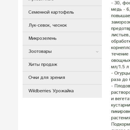
- 30, фо
медь - 6
Семенной картофель
повышае
заморозк
Лук-севок, чеснок
предотв
листьев
Микрозелень
обработ
корнепл
Зоотовары
течение 
овощных
Хиты продаж
мл/1.5 л
- Огурцы
Очки для зрения
раза до 
- Плодов
Wildberries Урожайка
растворо
и вегета
кустарни
пикиров
растения
Подкормк