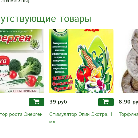
 эти месяцы).
утствующие товары
39 руб
8.90 р
тор роста Энерген
Стимулятор Эпин Экстра, 1
Торфяна
мл