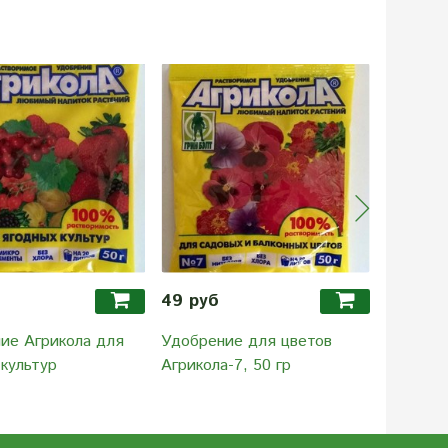
49 руб
49 руб
ие Агрикола для
Удобрение для цветов
Удобрен
 культур
Агрикола-7, 50 гр
моркови