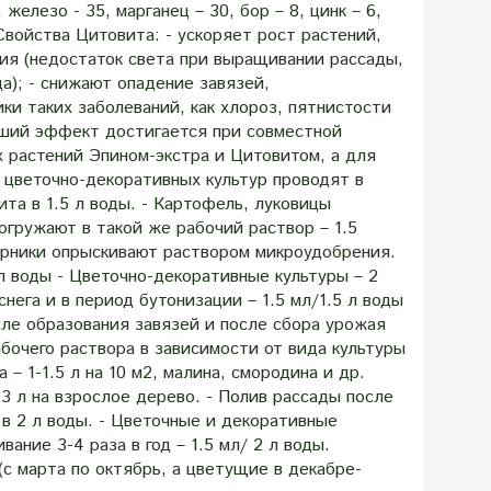
 железо - 35, марганец – 30, бор – 8, цинк – 6,
л Свойства Цитовита: - ускоряет рост растений,
ия (недостаток света при выращивании рассады,
а); - снижают опадение завязей,
и таких заболеваний, как хлороз, пятнистости
ьший эффект достигается при совместной
х растений Эпином-экстра и Цитовитом, а для
 цветочно-декоративных культур проводят в
та в 1.5 л воды. - Картофель, луковицы
огружают в такой же рабочий раствор – 1.5
тарники опрыскивают раствором микроудобрения.
 л воды - Цветочно-декоративные культуры – 2
снега и в период бутонизации – 1.5 мл/1.5 л воды
сле образования завязей и после сбора урожая
абочего раствора в зависимости от вида культуры
– 1-1.5 л на 10 м2, малина, смородина и др.
2-3 л на взрослое дерево. - Полив рассады после
в 2 л воды. - Цветочные и декоративные
ание 3-4 раза в год – 1.5 мл/ 2 л воды.
(с марта по октябрь, а цветущие в декабре-