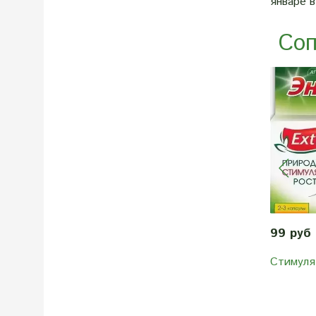
январе в
Соп
99 руб
Стимуля