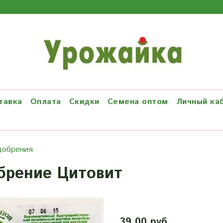
тавка
Оплата
Скидки
Семена оптом
Личный ка
добрения
брение Цитовит
39.00 руб