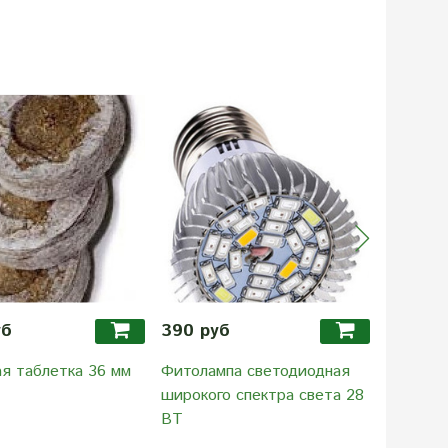
Предза
уб
390 руб
9.90 р
я таблетка 36 мм
Фитолампа светодиодная
Торфяна
широкого спектра света 28
ВТ