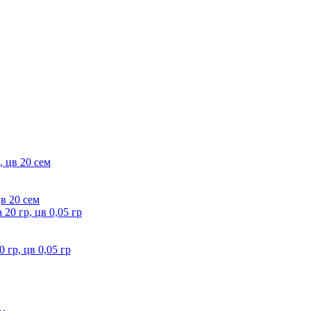
цв 20 сем
 гр, цв 0,05 гр