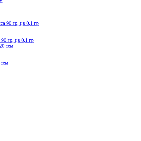
0 гр, цв 0,1 гр
 сем