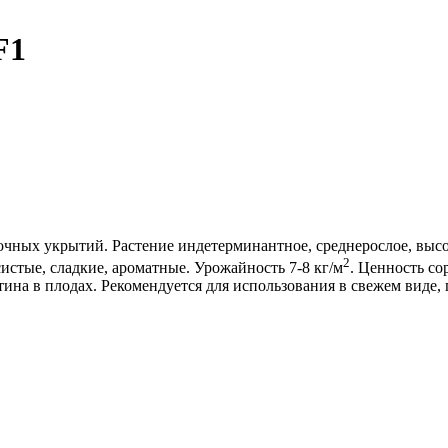
F1
очных укрытий. Растение индетерминантное, среднерослое, высот
2
истые, сладкие, ароматные. Урожайность 7-8 кг/м
. Ценность со
ина в плодах. Рекомендуется для использования в свежем виде, 