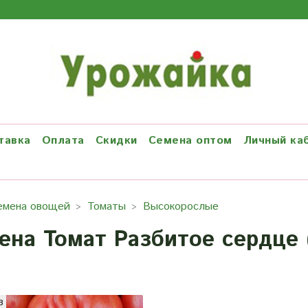
тавка
Оплата
Скидки
Семена оптом
Личный ка
емена овощей
Томаты
Высокорослые
ена Томат Разбитое сердце ( 
з