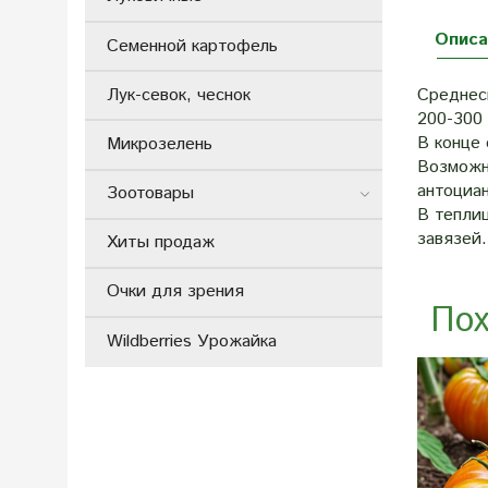
Описа
Семенной картофель
Лук-севок, чеснок
Среднес
200-300
В конце
Микрозелень
Возможн
антоциан
Зоотовары
В тепли
завязей
Хиты продаж
Очки для зрения
Пох
Wildberries Урожайка