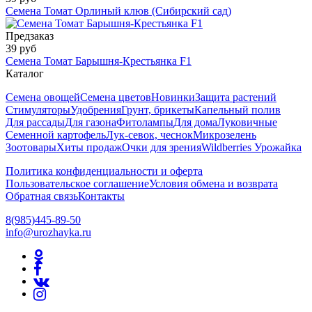
Семена Томат Орлиный клюв (Сибирский сад)
Предзаказ
39 руб
Семена Томат Барышня-Крестьянка F1
Каталог
Семена овощей
Семена цветов
Новинки
Защита растений
Стимуляторы
Удобрения
Грунт, брикеты
Капельный полив
Для рассады
Для газона
Фитолампы
Для дома
Луковичные
Семенной картофель
Лук-севок, чеснок
Микрозелень
Зоотовары
Хиты продаж
Очки для зрения
Wildberries Урожайка
Политика конфиденциальности и оферта
Пользовательское соглашение
Условия обмена и возврата
Обратная связь
Контакты
8(985)445-89-50
info@urozhayka.ru