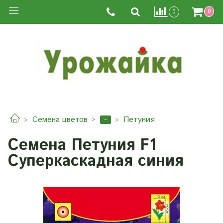
0
0
-
Семена цветов
Петуния
Семена Петуния F1
Суперкаскадная синия