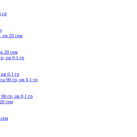
р
цв 20 сем
 цв 0,1 гр
0 гр, цв 0,1 гр
 сем