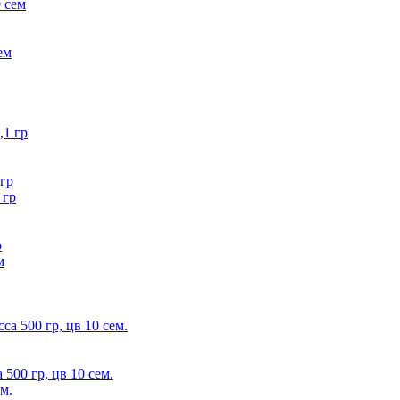
ем
 гр
р
500 гр, цв 10 сем.