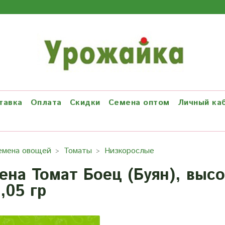
тавка
Оплата
Скидки
Семена оптом
Личный ка
емена овощей
Томаты
Низкорослые
ена Томат Боец (Буян), высот
,05 гр