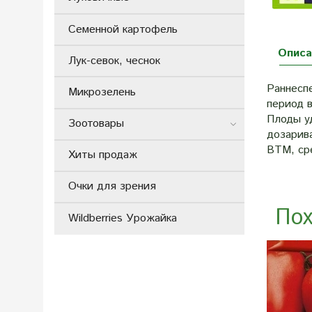
Семенной картофель
Описа
Лук-севок, чеснок
Раннеспе
Микрозелень
период в
Плоды уд
Зоотовары
дозарива
ВТМ, ср
Хиты продаж
Очки для зрения
Пох
Wildberries Урожайка