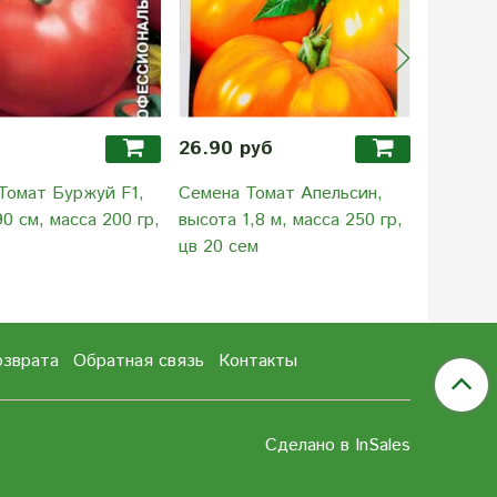
26.90 руб
45.90 
Томат Буржуй F1,
Семена Томат Апельсин,
Семена 
0 см, масса 200 гр,
высота 1,8 м, масса 250 гр,
высота 0
цв 20 сем
цв 20 се
озврата
Обратная связь
Контакты
Сделано в InSales