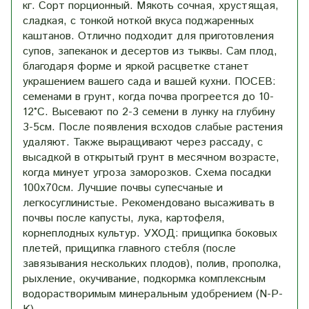
кг. Сорт порционный. Мякоть сочная, хрустящая,
сладкая, с тонкой ноткой вкуса поджаренных
каштанов. Отлично подходит для приготовления
супов, запеканок и десертов из тыквы. Сам плод,
благодаря форме и яркой расцветке станет
украшением вашего сада и вашей кухни. ПОСЕВ:
семенами в грунт, когда почва прогреется до 10-
12°С. Высевают по 2-3 семени в лунку на глубину
3-5см. После появления всходов слабые растения
удаляют. Также выращивают через рассаду, с
высадкой в открытый грунт в месячном возрасте,
когда минует угроза заморозков. Схема посадки
100x70см. Лучшие почвы супесчаные и
легкосуглинистые. Рекомендовано высаживать в
почвы после капусты, лука, картофеля,
корнеплодных культур. УХОД: прищипка боковых
плетей, прищипка главного стебля (после
завязывания нескольких плодов), полив, прополка,
рыхление, окучивание, подкормка комплексным
водорастворимым минеральным удобрением (N-P-