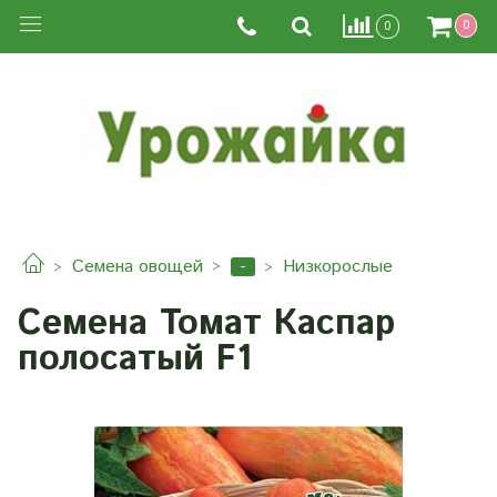
0
0
-
Семена овощей
Низкорослые
Семена Томат Каспар
полосатый F1