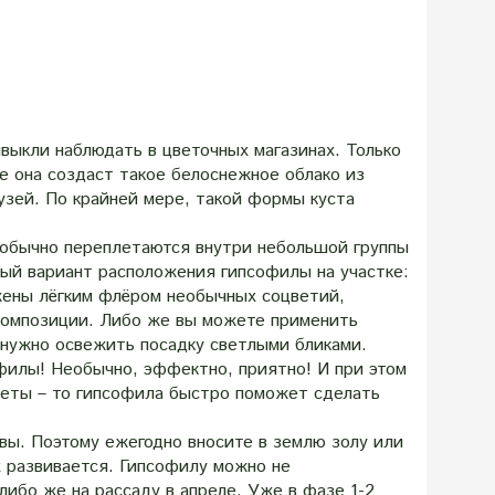
выкли наблюдать в цветочных магазинах. Только
ке она создаст такое белоснежное облако из
узей. По крайней мере, такой формы куста
еобычно переплетаются внутри небольшой группы
ный вариант расположения гипсофилы на участке:
ужены лёгким флёром необычных соцветий,
 композиции. Либо же вы можете применить
 нужно освежить посадку светлыми бликами.
филы! Необычно, эффектно, приятно! И при этом
кеты – то гипсофила быстро поможет сделать
ы. Поэтому ежегодно вносите в землю золу или
х развивается. Гипсофилу можно не
ибо же на рассаду в апреле. Уже в фазе 1-2