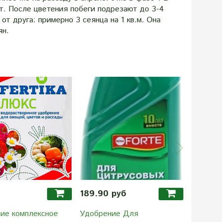
т. После цветения побеги подрезают до 3-4
т друга: примерно 3 сеянца на 1 кв.м. Она
ян.
189.90 руб
189.90
ие комплексное
Удобрение Для
Удобрен