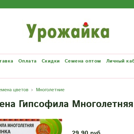
тавка
Оплата
Скидки
Семена оптом
Личный ка
емена цветов
Многолетние
ена Гипсофила Многолетняя
29.90 руб