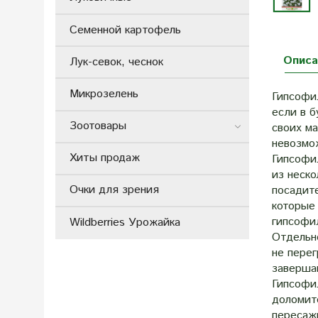
Семенной картофель
Описа
Лук-севок, чеснок
Микрозелень
Гипсофил
если в б
Зоотовары
своих м
невозмож
Хиты продаж
Гипсофи
из неск
Очки для зрения
посадит
которые
гипсофи
Wildberries Урожайка
Отдельн
не пере
заверша
Гипсофи
доломит
пересажи