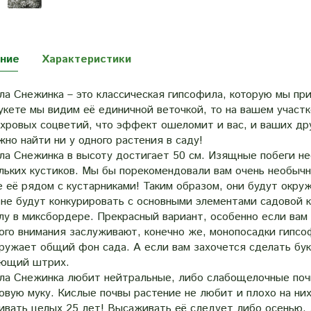
ние
Характеристики
а Снежинка – это классическая гипсофила, которую мы при
укете мы видим её единичной веточкой, то на вашем участ
ахровых соцветий, что эффект ошеломит и вас, и ваших др
но найти ни у одного растения в саду!
ла Снежинка в высоту достигает 50 см. Изящные побеги н
ольких кустиков. Мы бы порекомендовали вам очень необыч
е её рядом с кустарниками! Таким образом, они будут окр
 не будут конкурировать с основными элементами садовой
лу в миксбордере. Прекрасный вариант, особенно если вам
ого внимания заслуживают, конечно же, монопосадки гипсо
гружает общий фон сада. А если вам захочется сделать бу
ющий штрих.
ла Снежинка любит нейтральные, либо слабощелочные почв
овую муку. Кислые почвы растение не любит и плохо на ни
вать целых 25 лет! Высаживать её следует либо осенью, л