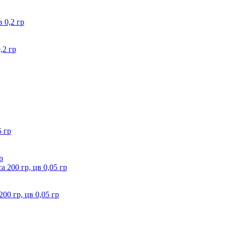
,2 гр
р
00 гр, цв 0,05 гр