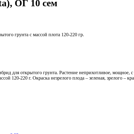
a), ОГ 10 сем
ытого грунта с массой плота 120-220 гр.
ибрид для открытого грунта. Растение неприхотливое, мощное,
ссой 120-220 г. Окраска незрелого плода – зеленая, зрелого – к