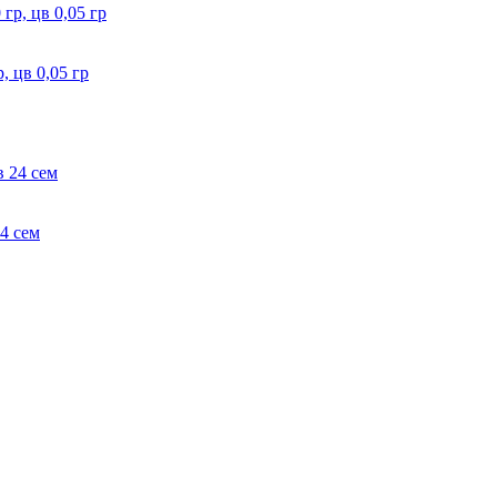
, цв 0,05 гр
24 сем