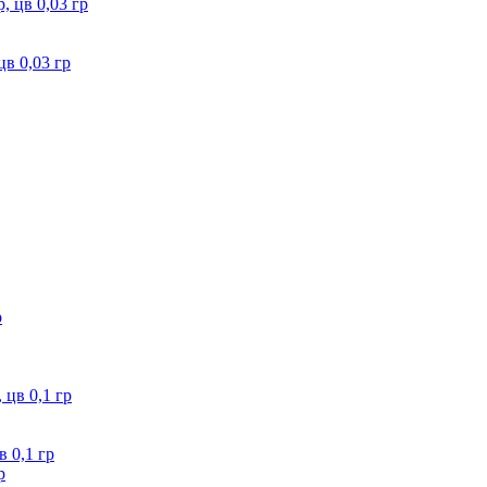
цв 0,03 гр
 0,1 гр