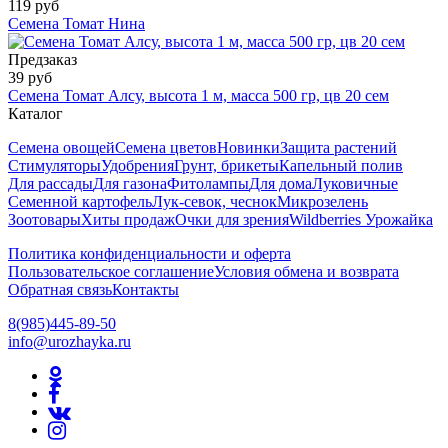
119 руб
Семена Томат Нина
Предзаказ
39 руб
Семена Томат Алсу, высота 1 м, масса 500 гр, цв 20 сем
Каталог
Семена овощей
Семена цветов
Новинки
Защита растений
Стимуляторы
Удобрения
Грунт, брикеты
Капельный полив
Для рассады
Для газона
Фитолампы
Для дома
Луковичные
Семенной картофель
Лук-севок, чеснок
Микрозелень
Зоотовары
Хиты продаж
Очки для зрения
Wildberries Урожайка
Политика конфиденциальности и оферта
Пользовательское соглашение
Условия обмена и возврата
Обратная связь
Контакты
8(985)445-89-50
info@urozhayka.ru