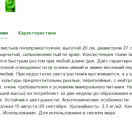
ние
Характеристики
листьев полупрямостоячая, высотой 20 см, диаметром 27 с
зырчатый, сильноволнистый по краю. Консистенция ткани л
тся быстрым ростом при любой длине дня. Даёт гарантиро
точной освещённости (в осенне-имний и зимне-весенний пе
олюбив. При недостатке света растения вытягиваются, а у
 культуры предпочтительны рыхлые, перегнойные, с нейтра
й, очень требователен к условиям минерального питания. 
шей массы) он потребляет за две недели до образования к
: Устойчив к цветушности. Агротехнические особенности: П
рожая 15 августа-20 сентября. Урожайность: 3,5 кг/м2. К
. Использование: Для использования в свежем виде.