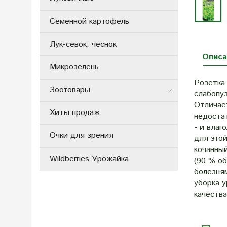
Семенной картофель
Лук-севок, чеснок
Описа
Микрозелень
Розетка 
Зоотовары
слабопу
Отличае
Хиты продаж
недоста
- и влаг
Очки для зрения
для этой
кочанны
Wildberries Урожайка
(90 % об
болезням
уборка у
качества