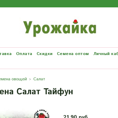
тавка
Оплата
Скидки
Семена оптом
Личный ка
емена овощей
Салат
ена Салат Тайфун
21.90 руб