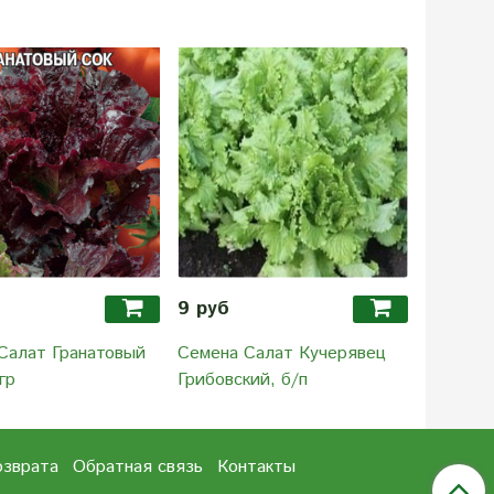
9 руб
19.90 
Салат Гранатовый
Семена Салат Кучерявец
Семена 
гр
Грибовский, б/п
озврата
Обратная связь
Контакты