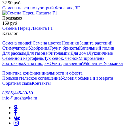
32.90 руб
Семена перец полуострый Фонарик, ЗГ
Предзаказ
169 руб
Семена Перец Ласанта F1
Каталог
Семена овощей
Семена цветов
Новинки
Защита растений
Стимуляторы
Удобрения
Грунт, брикеты
Капельный полив
Для рассады
Для газона
Фитолампы
Для дома
Луковичные
Семенной картофель
Лук-севок, чеснок
Микрозелень
Зоотовары
Хиты продаж
Очки для зрения
Wildberries Урожайка
Политика конфиденциальности и оферта
Пользовательское соглашение
Условия обмена и возврата
Обратная связь
Контакты
8(985)445-89-50
info@urozhayka.ru