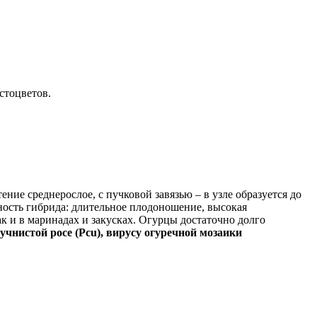
устоцветов.
ие среднерослое, с пучковой завязью – в узле образуется до
нность гибрида: длительное плодоношение, высокая
ак и в маринадах и закусках. Огурцы достаточно долго
учнистой росе (Pcu), вирусу огуречной мозаики