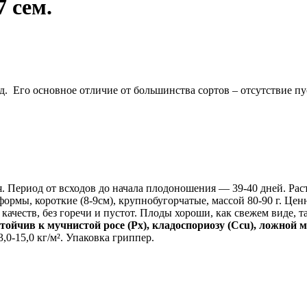
 сем.
. Его основное отличие от большинства сортов – отсутствие п
Период от всходов до начала плодоношения — 39-40 дней. Растен
ормы, короткие (8-9см), крупнобугорчатые, массой 80-90 г. Це
ачеств, без горечи и пустот. Плоды хороши, как свежем виде, т
ойчив к мучнистой росе (Рх), кладоспориозу (Ccu), ложной м
0-15,0 кг/м². Упаковка гриппер.