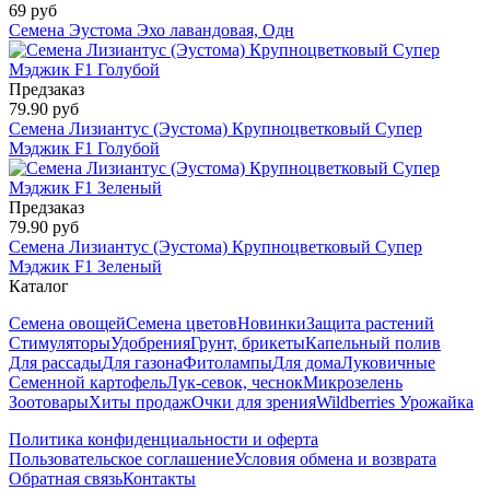
69 руб
Семена Эустома Эхо лавандовая, Одн
Предзаказ
79.90 руб
Семена Лизиантус (Эустома) Крупноцветковый Супер
Мэджик F1 Голубой
Предзаказ
79.90 руб
Семена Лизиантус (Эустома) Крупноцветковый Супер
Мэджик F1 Зеленый
Каталог
Семена овощей
Семена цветов
Новинки
Защита растений
Стимуляторы
Удобрения
Грунт, брикеты
Капельный полив
Для рассады
Для газона
Фитолампы
Для дома
Луковичные
Семенной картофель
Лук-севок, чеснок
Микрозелень
Зоотовары
Хиты продаж
Очки для зрения
Wildberries Урожайка
Политика конфиденциальности и оферта
Пользовательское соглашение
Условия обмена и возврата
Обратная связь
Контакты