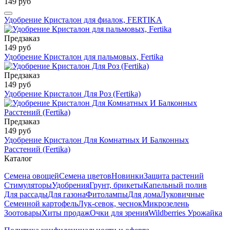
149 руб
Удобрение Кристалон для фиалок, FERTIKA
Предзаказ
149 руб
Удобрение Кристалон для пальмовых, Fertika
Предзаказ
149 руб
Удобрение Кристалон Для Роз (Fertika)
Предзаказ
149 руб
Удобрение Кристалон Для Комнатных И Балконных
Расстений (Fertika)
Каталог
Семена овощей
Семена цветов
Новинки
Защита растений
Стимуляторы
Удобрения
Грунт, брикеты
Капельный полив
Для рассады
Для газона
Фитолампы
Для дома
Луковичные
Семенной картофель
Лук-севок, чеснок
Микрозелень
Зоотовары
Хиты продаж
Очки для зрения
Wildberries Урожайка