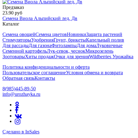
Предзаказ
23.90 руб
Семена Виола Альпийский лед, Дв
Каталог
Семена овощей
Семена цветов
Новинки
Защита растений
Стимуляторы
Удобрения
Грунт, брикеты
Капельный полив
Для рассады
Для газона
Фитолампы
Для дома
Луковичные
Семенной картофель
Лук-севок, чеснок
Микрозелень
Зоотовары
Хиты продаж
Очки для зрения
Wildberries Урожайка
Политика конфиденциальности и оферта
Пользовательское соглашение
Условия обмена и возврата
Обратная связь
Контакты
8(985)445-89-50
info@urozhayka.ru
Сделано в InSales