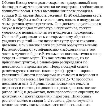
Обсешн Каскад очень долго сохраняют декоративный вид
благодаря тому, что практически не подвержены заболеванию
мучнистой росой. Время выращивания после посадки в
горшки 9-11 недель.Высота растений 15-20 см.Ширина куста
45-60 см. Вербена любит тепло и свет, однако в полуденные
часы цветник лучше притенять. Она достаточно устойчива к
засухе и перепадам температур, неприхотлива, требует
умеренного полива и почти не нуждается в подкормках .
Основной уход сводится к своевременному обрезанию
увядших соцветий — это позволит кусту долго сохранять
цветение. При избытке влаги соцветий образуется меньше.
Растения обладают устойчивостью к заболеваниям, в том
числе к мучнистой росе.Размножается посевом семян в конце
февраля – начале марта. Так как семена мелкие, их не
присыпают грунтом, а равномерно распределяют по
поверхности и прикатывают. Перед посадкой семена
рекомендуется замочить (около суток), грунт — хорошо
увлажнить. Емкости с посадками накрывают и переносят в
темное теплое место. При температуре 25 °C проростки
появляются на 3–5-й день. Тогда посадочные емкости
переносят в светлое, но довольно прохладное помещение
(около 18 °С) и держат там, пока проростки не окрепнут, не
допуская их переувлажнения и перегрева. Пикировать
растения можно в стадии 1–2-го листа. Для стимуляции
ветвления верхушки молодых растений несколько раз