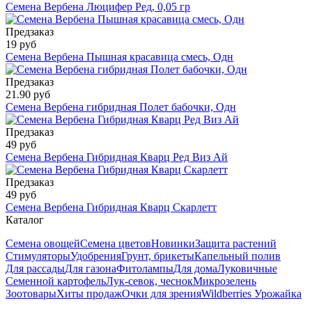
Семена Вербена Люцифер Ред, 0,05 гр
Предзаказ
19 руб
Семена Вербена Пышная красавица смесь, Одн
Предзаказ
21.90 руб
Семена Вербена гибридная Полет бабочки, Одн
Предзаказ
49 руб
Семена Вербена Гибридная Кварц Ред Виз Ай
Предзаказ
49 руб
Семена Вербена Гибридная Кварц Скарлетт
Каталог
Семена овощей
Семена цветов
Новинки
Защита растений
Стимуляторы
Удобрения
Грунт, брикеты
Капельный полив
Для рассады
Для газона
Фитолампы
Для дома
Луковичные
Семенной картофель
Лук-севок, чеснок
Микрозелень
Зоотовары
Хиты продаж
Очки для зрения
Wildberries Урожайка