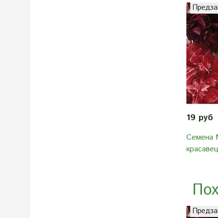
Предза
19 руб
Семена 
красавец
Пох
Предза