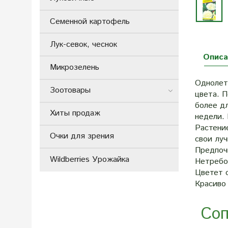
Семенной картофель
Лук-севок, чеснок
Описа
Микрозелень
Однолет
Зоотовары
цвета. П
более дл
Хиты продаж
недели. 
Растени
Очки для зрения
свои лу
Предпоч
Wildberries Урожайка
Нетребо
Цветет 
Красиво 
Соп