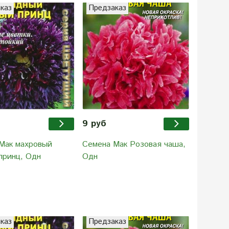
каз
Предзаказ
Предза
9 руб
34.90 
Мак махровый
Семена Мак Розовая чаша,
Семена 
принц, Одн
Одн
Кабаре,
каз
Предзаказ
Предза