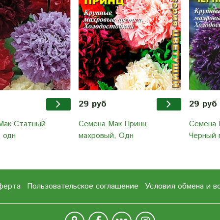
29 руб
29 руб
Мак Статный
Семена Мак Принц
Семена 
 одн
махровый, Одн
Черный 
ферта
Пользовательское соглашение
Условия обмена и в