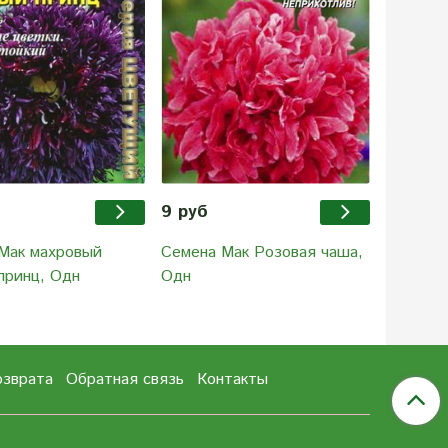
9 руб
34.90 
Мак махровый
Семена Мак Розовая чаша,
Семена 
принц, Одн
Одн
Кабаре,
озврата
Обратная связь
Контакты