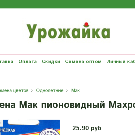
тавка
Оплата
Скидки
Семена оптом
Личный ка
емена цветов
Однолетние
Мак
ена Мак пионовидный Махр
з
25.90 руб