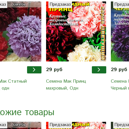
каз
Предзаказ
Предза
29 руб
29 руб
Мак Статный
Семена Мак Принц
Семена 
 одн
махровый, Одн
Черный 
ожие товары
каз
Предзаказ
Предза