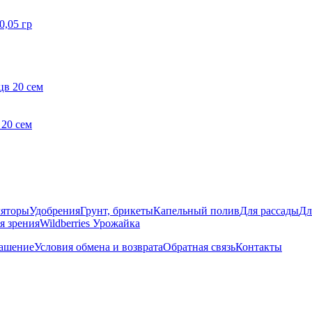
0,05 гр
 20 сем
яторы
Удобрения
Грунт, брикеты
Капельный полив
Для рассады
Дл
я зрения
Wildberries Урожайка
лашение
Условия обмена и возврата
Обратная связь
Контакты