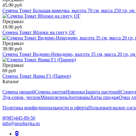
45.90 руб
Семена Томат Большая мамочка, высота 70 см, масса 250 гр, цв 
Предзаказ
19.90 руб
Семена Томат Яблоки на снегу, ОГ
Предзаказ
39.90 руб
Семена Томат Видимо-Невидимо, высота 35 см, масса 20 гр, цв
Предзаказ
69 руб
Семена Томат Яшма F1 (Парнер)
Каталог
Семена овощей
Семена цветов
Новинки
Защита растений
Стимул
Лук-севок, чеснок
Микрозелень
Зоотовары
Хиты продаж
Очки дл
Политика конфиденциальности и оферта
Пользовательское сог
8(985)445-89-50
info@urozhayka.ru