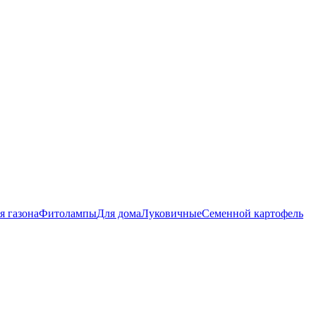
я газона
Фитолампы
Для дома
Луковичные
Семенной картофель