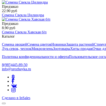
Предзаказ
22.90 руб
Семена Свекла Цилиндра
Предзаказ
8.90 руб
Семена Свекла Хавская б/п
Каталог
Семена овощей
Семена цветов
Новинки
Защита растений
Стимул
Лук-севок, чеснок
Микрозелень
Зоотовары
Хиты продаж
Очки дл
Политика конфиденциальности и оферта
Пользовательское сог
8(985)445-89-50
info@urozhayka.ru
Сделано в InSales