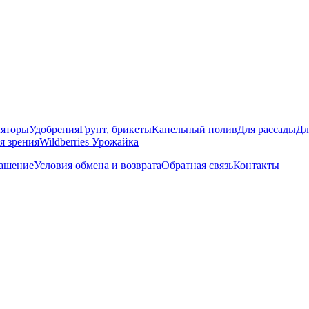
яторы
Удобрения
Грунт, брикеты
Капельный полив
Для рассады
Дл
я зрения
Wildberries Урожайка
лашение
Условия обмена и возврата
Обратная связь
Контакты