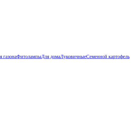
я газона
Фитолампы
Для дома
Луковичные
Семенной картофель