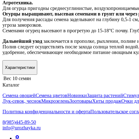
Агротехника.
Для огурца пригодны среднесуглинистые, воздухопроницаемы
Огурцы выращивают, высевая семенами в грунт или через р
Для получения рассады семена заделывают на глубину 0,5-1 см
угроза заморозков.
Семенами огурец высевают в прогретую до 15-18°С почву. Глуб
Дальнейший уход
заключается в прополке, рыхлении, поливе 
Полив следует осуществлять после захода солнца теплой водой
удобрение, обеспечивающее необходимое питание овощным ку
Характеристики
Вес
10 семян
Каталог
Семена овощей
Семена цветов
Новинки
Защита растений
Стимул
Лук-севок, чеснок
Микрозелень
Зоотовары
Хиты продаж
Очки дл
Политика конфиденциальности и оферта
Пользовательское сог
8(985)445-89-50
info@urozhayka.ru