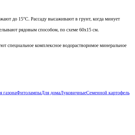
жают до 15°С. Рассаду высаживают в грунт, когда минует
делывают рядовым способом, по схеме 60x15 см.
ьзуют специальное комплексное водорастворимое минеральное
я газона
Фитолампы
Для дома
Луковичные
Семенной картофель