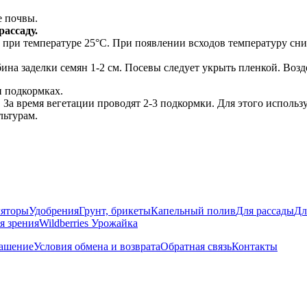
е почвы.
ассаду.
, при температуре 25°С. При появлении всходов температуру сни
ина заделки семян 1-2 см. Посевы следует укрыть пленкой. Воз
и подкормках.
. За время вегетации проводят 2-3 подкормки. Для этого испол
льтурам.
яторы
Удобрения
Грунт, брикеты
Капельный полив
Для рассады
Дл
я зрения
Wildberries Урожайка
лашение
Условия обмена и возврата
Обратная связь
Контакты