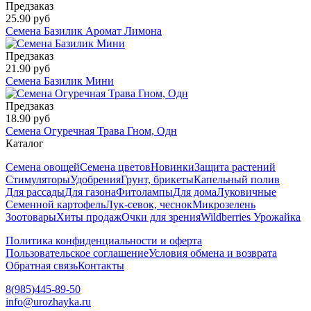
Предзаказ
25.90 руб
Семена Базилик Аромат Лимона
Предзаказ
21.90 руб
Семена Базилик Мини
Предзаказ
18.90 руб
Семена Огуречная Трава Гном, Одн
Каталог
Семена овощей
Семена цветов
Новинки
Защита растений
Стимуляторы
Удобрения
Грунт, брикеты
Капельный полив
Для рассады
Для газона
Фитолампы
Для дома
Луковичные
Семенной картофель
Лук-севок, чеснок
Микрозелень
Зоотовары
Хиты продаж
Очки для зрения
Wildberries Урожайка
Политика конфиденциальности и оферта
Пользовательское соглашение
Условия обмена и возврата
Обратная связь
Контакты
8(985)445-89-50
info@urozhayka.ru