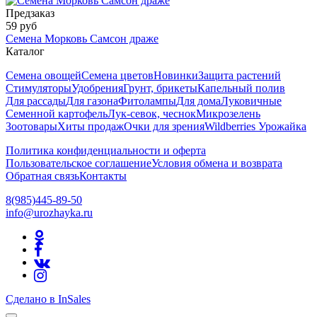
Предзаказ
59 руб
Семена Морковь Самсон драже
Каталог
Семена овощей
Семена цветов
Новинки
Защита растений
Стимуляторы
Удобрения
Грунт, брикеты
Капельный полив
Для рассады
Для газона
Фитолампы
Для дома
Луковичные
Семенной картофель
Лук-севок, чеснок
Микрозелень
Зоотовары
Хиты продаж
Очки для зрения
Wildberries Урожайка
Политика конфиденциальности и оферта
Пользовательское соглашение
Условия обмена и возврата
Обратная связь
Контакты
8(985)445-89-50
info@urozhayka.ru
Сделано в InSales