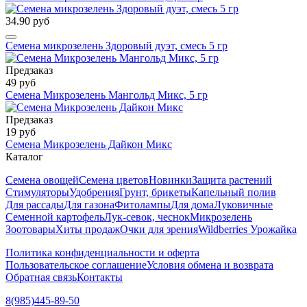
34.90 руб
Семена микрозелень Здоровый дуэт, смесь 5 гр
Предзаказ
49 руб
Семена Микрозелень Мангольд Микс, 5 гр
Предзаказ
19 руб
Семена Микрозелень Дайкон Микс
Каталог
Семена овощей
Семена цветов
Новинки
Защита растений
Стимуляторы
Удобрения
Грунт, брикеты
Капельный полив
Для рассады
Для газона
Фитолампы
Для дома
Луковичные
Семенной картофель
Лук-севок, чеснок
Микрозелень
Зоотовары
Хиты продаж
Очки для зрения
Wildberries Урожайка
Политика конфиденциальности и оферта
Пользовательское соглашение
Условия обмена и возврата
Обратная связь
Контакты
8(985)445-89-50