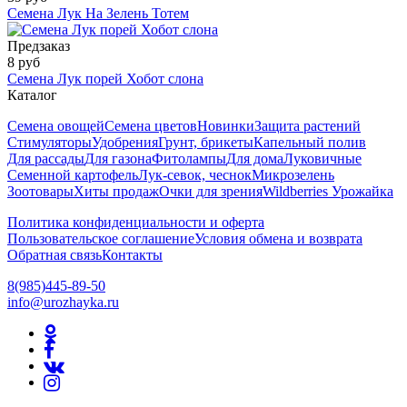
Семена Лук На Зелень Тотем
Предзаказ
8 руб
Семена Лук порей Хобот слона
Каталог
Семена овощей
Семена цветов
Новинки
Защита растений
Стимуляторы
Удобрения
Грунт, брикеты
Капельный полив
Для рассады
Для газона
Фитолампы
Для дома
Луковичные
Семенной картофель
Лук-севок, чеснок
Микрозелень
Зоотовары
Хиты продаж
Очки для зрения
Wildberries Урожайка
Политика конфиденциальности и оферта
Пользовательское соглашение
Условия обмена и возврата
Обратная связь
Контакты
8(985)445-89-50
info@urozhayka.ru