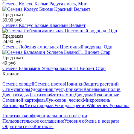
Семена Колеус Блюме Радуга смесь, Мнг
Предзаказ
39.90 руб
Семена Колеус Блюме Красный Вельвет
Предзаказ
24.90 руб
Семена Лобелия ампельная Цветочный водопад, Одн
Предзаказ
49 руб
Семена Бальзамин Уоллера БалансF1 Виолет Стар
Каталог
Семена овощей
Семена цветов
Новинки
Защита растений
Стимуляторы
Удобрения
Грунт, брикеты
Капельный полив
Для рассады
Для газона
Фитолампы
Для дома
Луковичные
Семенной картофель
Лук-севок, чеснок
Микрозелень
Зоотовары
Хиты продаж
Очки для зрения
Wildberries Урожайка
Политика конфиденциальности и оферта
Пользовательское соглашение
Условия обмена и возврата
Обратная связь
Контакты