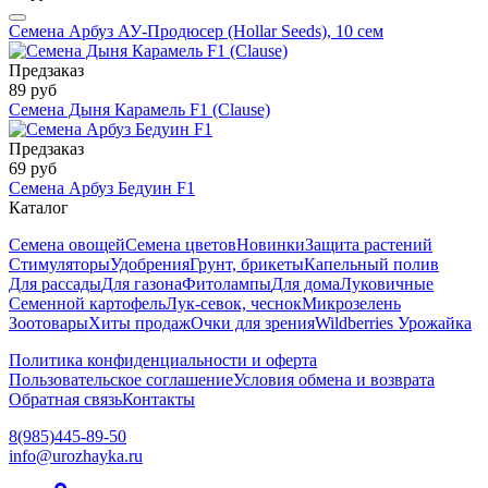
Семена Арбуз АУ-Продюсер (Hollar Seeds), 10 сем
Предзаказ
89 руб
Семена Дыня Карамель F1 (Clause)
Предзаказ
69 руб
Семена Арбуз Бедуин F1
Каталог
Семена овощей
Семена цветов
Новинки
Защита растений
Стимуляторы
Удобрения
Грунт, брикеты
Капельный полив
Для рассады
Для газона
Фитолампы
Для дома
Луковичные
Семенной картофель
Лук-севок, чеснок
Микрозелень
Зоотовары
Хиты продаж
Очки для зрения
Wildberries Урожайка
Политика конфиденциальности и оферта
Пользовательское соглашение
Условия обмена и возврата
Обратная связь
Контакты
8(985)445-89-50
info@urozhayka.ru