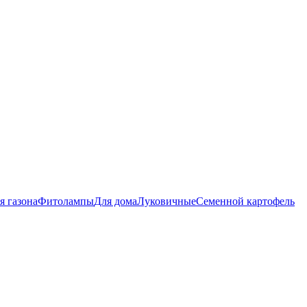
я газона
Фитолампы
Для дома
Луковичные
Семенной картофель