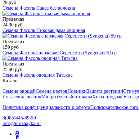
29 руб
Семена Фасоль Сакса без волокна
Предзаказ
24.90 руб
Семена Фасоль Пиковая дама овощная
Предзаказ
159 руб
Семена Фасоль спаржевая Серенгети (Syngenta) 50 гр
Предзаказ
25.90 руб
Семена Фасоль овощная Татьяна
Каталог
Семена овощей
Семена цветов
Новинки
Защита растений
Стимул
Лук-севок, чеснок
Микрозелень
Зоотовары
Хиты продаж
Очки дл
Политика конфиденциальности и оферта
Пользовательское сог
8(985)445-89-50
info@urozhayka.ru