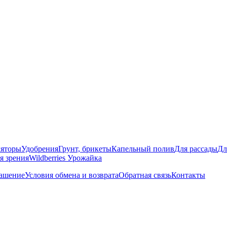
яторы
Удобрения
Грунт, брикеты
Капельный полив
Для рассады
Дл
я зрения
Wildberries Урожайка
лашение
Условия обмена и возврата
Обратная связь
Контакты