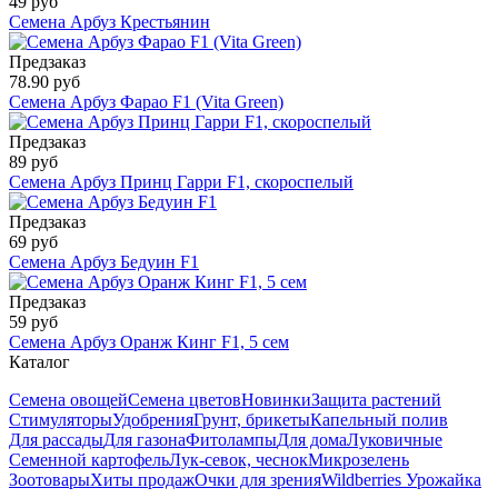
49 руб
Семена Арбуз Крестьянин
Предзаказ
78.90 руб
Семена Арбуз Фарао F1 (Vita Green)
Предзаказ
89 руб
Семена Арбуз Принц Гарри F1, скороспелый
Предзаказ
69 руб
Семена Арбуз Бедуин F1
Предзаказ
59 руб
Семена Арбуз Оранж Кинг F1, 5 сем
Каталог
Семена овощей
Семена цветов
Новинки
Защита растений
Стимуляторы
Удобрения
Грунт, брикеты
Капельный полив
Для рассады
Для газона
Фитолампы
Для дома
Луковичные
Семенной картофель
Лук-севок, чеснок
Микрозелень
Зоотовары
Хиты продаж
Очки для зрения
Wildberries Урожайка