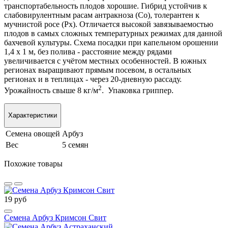
транспортабельность плодов хорошие. Гибрид устойчив к
слабовирулентным расам антракноза (Со), толерантен к
мучнистой росе (Px). Отличается высокой завязываемостью
плодов в самых сложных температурных режимах для данной
бахчевой культуры. Схема посадки при капельном орошении
1,4 х 1 м, без полива - расстояние между рядами
увеличивается с учётом местных особенностей. В южных
регионах выращивают прямым посевом, в остальных
регионах и в теплицах - через 20-дневную рассаду.
2
Урожайность свыше 8 кг/м
. Упаковка гриппер.
Характеристики
Семена овощей
Арбуз
Вес
5 семян
Похожие товары
19 руб
Семена Арбуз Кримсон Свит