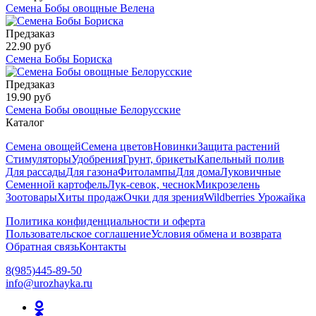
Семена Бобы овощные Велена
Предзаказ
22.90 руб
Семена Бобы Бориска
Предзаказ
19.90 руб
Семена Бобы овощные Белорусские
Каталог
Семена овощей
Семена цветов
Новинки
Защита растений
Стимуляторы
Удобрения
Грунт, брикеты
Капельный полив
Для рассады
Для газона
Фитолампы
Для дома
Луковичные
Семенной картофель
Лук-севок, чеснок
Микрозелень
Зоотовары
Хиты продаж
Очки для зрения
Wildberries Урожайка
Политика конфиденциальности и оферта
Пользовательское соглашение
Условия обмена и возврата
Обратная связь
Контакты
8(985)445-89-50
info@urozhayka.ru