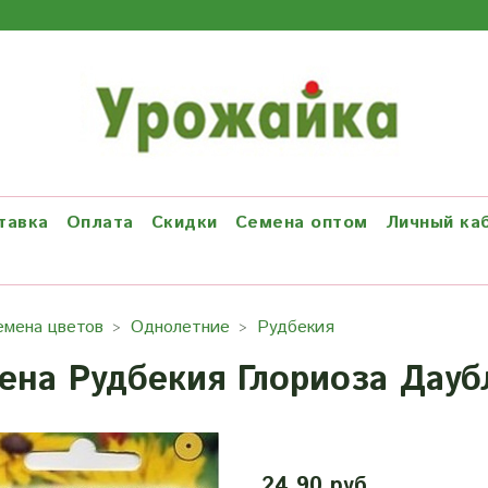
тавка
Оплата
Скидки
Семена оптом
Личный ка
емена цветов
Однолетние
Рудбекия
ена Рудбекия Глориоза Дауб
24.90 руб