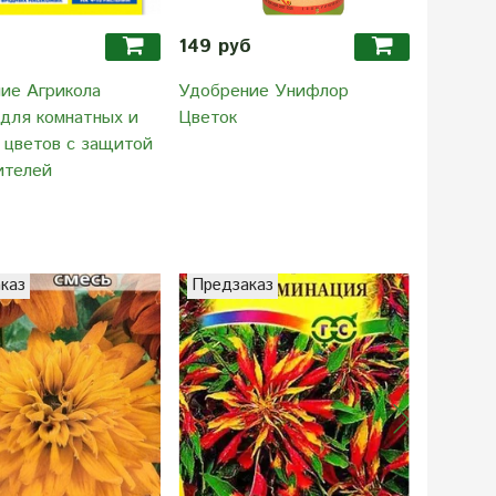
149 руб
29.90 
ие Агрикола
Удобрение Унифлор
Удобрен
 для комнатных и
Цветок
 цветов с защитой
ителей
каз
Предзаказ