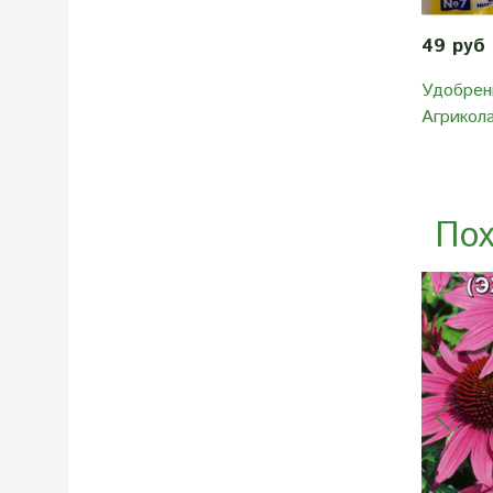
49 руб
Удобрен
Агрикола
Пох