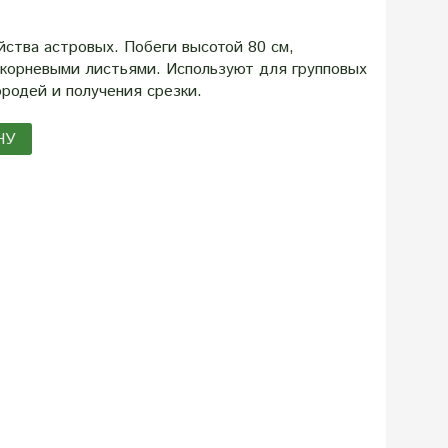
ства астровых. Побеги высотой 80 см,
икорневыми листьями. Используют для групповых
ородей и получения срезки.
НУ