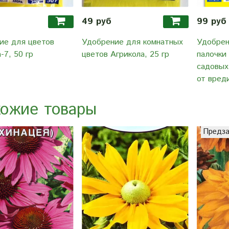
49 руб
99 руб
ие для цветов
Удобрение для комнатных
Удобрен
-7, 50 гр
цветов Агрикола, 25 гр
палочки
садовых
от вред
ожие товары
Предза