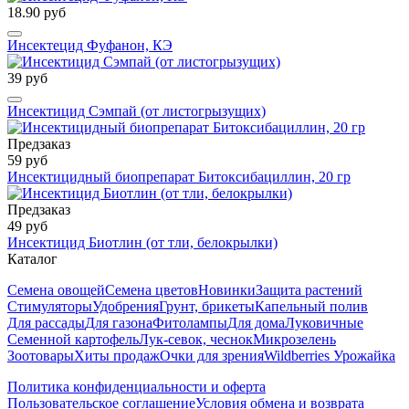
18.90 руб
Инсектецид Фуфанон, КЭ
39 руб
Инсектицид Сэмпай (от листогрызущих)
Предзаказ
59 руб
Инсектицидный биопрепарат Битоксибациллин, 20 гр
Предзаказ
49 руб
Инсектицид Биотлин (от тли, белокрылки)
Каталог
Семена овощей
Семена цветов
Новинки
Защита растений
Стимуляторы
Удобрения
Грунт, брикеты
Капельный полив
Для рассады
Для газона
Фитолампы
Для дома
Луковичные
Семенной картофель
Лук-севок, чеснок
Микрозелень
Зоотовары
Хиты продаж
Очки для зрения
Wildberries Урожайка
Политика конфиденциальности и оферта
Пользовательское соглашение
Условия обмена и возврата