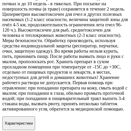
почвах и до 10 недель - в тяжелых. При посыпке на
поверхность почвы (в траве) сохраняется в течение 2 недель.
Циперметрин высокотоксичен для пчел и других полезных
насекомых (1-2 класс опасности, величина защитной зоны для
пчёл 4-5 км, продолжительность ограничения лета пчел 96-
120 ч.). Высокотоксичен для рыб, среднетоксичен для
человека и теплокровных животных (2-3 класс опасности).
Меры безопасности. Обработку производить, используя
средства индивидуальной защиты (респиратор, перчатки,
очки, защитную одежду). Во время работы нельзя курить,
пить, принимать пищу. После работы вымыть лицо и руки с
мылом, прополоскать рот. Хранить препарат в сухом
прохладном помещении при температуре от -15С до +30С,
отдельно от пищевых продуктов и лекарств, в местах,
недоступных для детей и домашних животных! Хранение
рабочего раствора не допускается. Первая помощь при
отравлении: при попадании препарата на кожу, смыть водой с
мылом; при попадании в глаза, обильно промыть проточной
водой; при попадании в пищеварительный тракт выпить 3-4
стакана воды, вызвать рвоту, принять несколько таблеток
активированного угля, обратится за медицинской помощью.
Характеристики