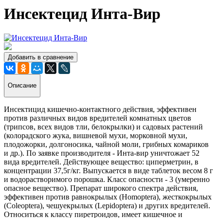
Инсектецид Инта-Вир
Добавить в сравнение
Описание
Инсектицид кишечно-контактного действия, эффективен
против различных видов вредителей комнатных цветов
(трипсов, всех видов тли, белокрылки) и садовых растений
(колорадского жука, вишневой мухи, морковной мухи,
плодожорки, долгоносика, чайной моли, грибных комариков
и др.). По заявке производителя - Инта-вир уничтожает 52
вида вредителей. Действующее вещество: циперметрин, в
концентрации 37,5г/кг. Выпускается в виде таблеток весом 8 г
и водорастворимого порошка. Класс опасности - 3 (умеренно
опасное вещество). Препарат широкого спектра действия,
эффективен против равнокрылых (Homoptera), жесткокрылых
(Coleoptera), чешуекрылых (Lepidoptera) и других вредителей.
Относиться к классу пиретроидов, имеет кишечное и