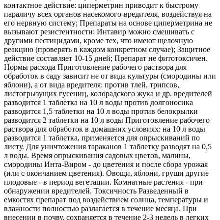
контактное действие: циперметрин приводит к быстрому
параличу всех органов насекомого-вредителя, воздействуя на
его нервную систему; Препараты на основе циперметрина не
вызывают резистентности; Интавир можно смешивать с
другими пестицидами, кроме тех, что имеют щелочную
реакцию (проверять в каждом конкретном случае); Защитное
действие составляет 10-15 дней; Препарат не фитотоксичен.
Нормы расхода Приготовление рабочего раствора для
обработок в саду зависит не от вида культуры (смородины или
яблони), а от вида вредителя: против тлей, трипсов,
листогрызущих гусениц, колорадского жука и др. вредителей
разводится 1 таблетка на 10 л воды против долгоносика
разводится 1,5 таблетки на 10 л воды против белокрылки
разводится 2 таблетки на 10 л воды Приготовление рабочего
раствора для обработок в домашних условиях: на 10 л воды
разводится 1 таблетка, применяется для опрыскиваний по
листу. Для уничтожения тараканов 1 таблетку разводят на 0,5
л воды. Время опрыскивания садовых цветов, малины,
смородины Инта-Виром - до цветения и после сбора урожая
(или с окончанием цветения). Овощи, яблони, груши другие
плодовые - в период вегетации. Комнатные растения - при
обнаружении вредителей. Токсичность Разведенный в
емкостях препарат под воздействием солнца, температуры и
влажности полностью разлагается в течение месяца. При
внесении в почву, сохраняется в течение 2-3 недель в легких