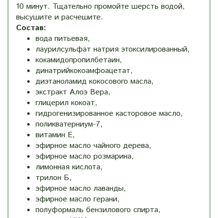
10 минут. Тщательно промойте шерсть водой,
высушите и расчешите.
Состав:
вода питьевая,
лаурилсульфат натрия этоксилированный,
кокамидопропилбетаин,
динатрийкокоамфоацетат,
диэтаноламид кокосового масла,
экстракт Алоэ Вера,
глицерил кокоат,
гидрогенизированное касторовое масло,
поликватерниум-7,
витамин Е,
эфирное масло чайного дерева,
эфирное масло розмарина,
лимонная кислота,
трилон Б,
эфирное масло лаванды,
эфирное масло герани,
полуформаль бензилового спирта,