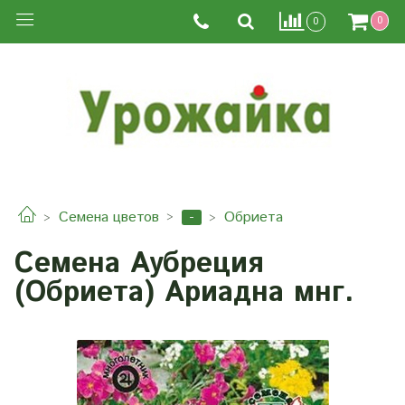
0
0
-
Семена цветов
Обриета
Семена Аубреция
(Обриета) Ариадна мнг.